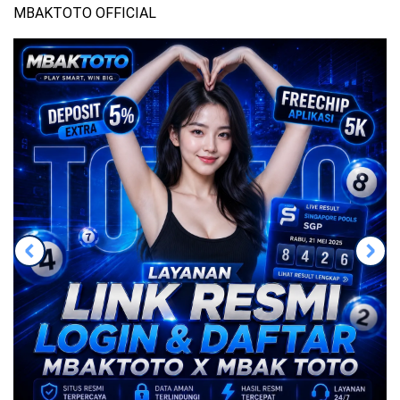
MBAKTOTO OFFICIAL