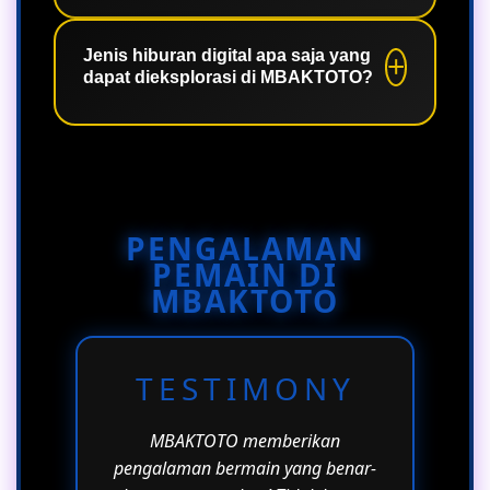
Delivery Network (CDN) global serta
visual serta performa game sesuai
Sangat aman. Seluruh pertukaran data
sistem failover otomatis. Teknologi ini
dengan spesifikasi perangkat Anda.
pada akses mobile dilindungi oleh
Jenis hiburan digital apa saja yang
meminimalkan latensi (lag) dan
dapat dieksplorasi di MBAKTOTO?
enkripsi TLS/SSL tingkat tinggi.
memastikan server tetap stabil serta
Protokol keamanan ini memastikan
online 24/7 meskipun sedang terjadi
bahwa seluruh aktivitas penjelajahan,
MBAKTOTO menghadirkan ragam
lonjakan trafik pengunjung.
data akun, dan interaksi digital Anda di
portofolio i-Gaming generasi baru,
dalam platform terenkripsi secara
mulai dari simulasi grafis interaktif,
ketat dan aman dari risiko interseptasi
permainan strategi berbasis digital,
PENGALAMAN
pihak ketiga, bahkan saat
hingga mini-games kasual yang
menggunakan Wi-Fi publik.
PEMAIN DI
menekankan pada kecanggihan
MBAKTOTO
mekanik visual dan pengalaman
bermain (user experience) yang
imersif bagi para pencinta hiburan
virtual.
TESTIMONY
MBAKTOTO memberikan
pengalaman bermain yang benar-