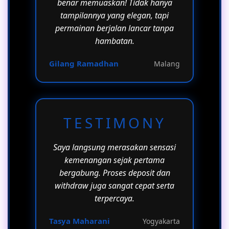
benar memuaskan! Tidak hanya
tampilannya yang elegan, tapi
permainan berjalan lancar tanpa
hambatan.
Gilang Ramadhan
Malang
TESTIMONY
Saya langsung merasakan sensasi
kemenangan sejak pertama
bergabung. Proses deposit dan
withdraw juga sangat cepat serta
terpercaya.
Tasya Maharani
Yogyakarta